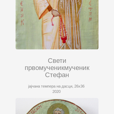
Свети
првомученикмученик
Стефан
јајчана темпера на дасци, 26х36
2020