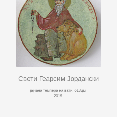
Свети Геарсим Јордански
јајчана темпера на вати, о13цм
2019