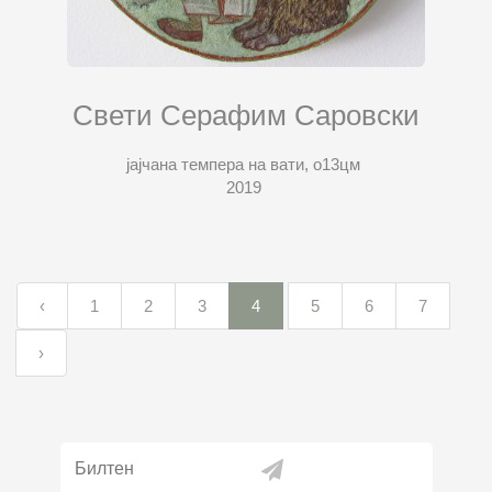
Свети Серафим Саровски
јајчана темпера на вати, о13цм
2019
‹
1
2
3
4
5
6
7
›