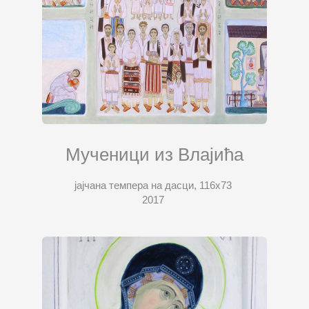
Мученици из Влајића
јајчана темпера на дасци, 116х73
2017